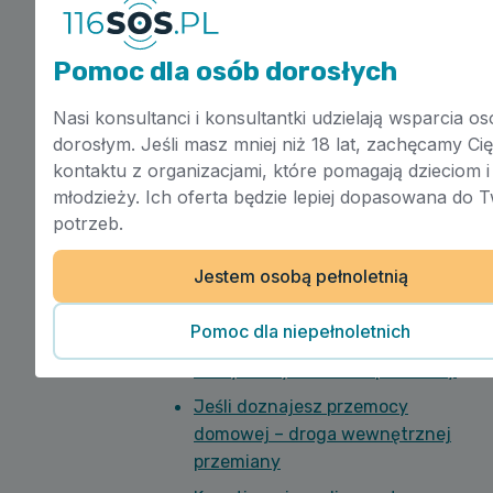
Przemoc
Pomoc dla osób dorosłych
Co mogę zrobić, będąc świadkiem
Nasi konsultanci i konsultantki udzielają wsparcia 
przemocy?
dorosłym. Jeśli masz mniej niż 18 lat, zachęcamy Ci
kontaktu z organizacjami, które pomagają dzieciom i
Co mogę zrobić, gdy
młodzieży. Ich oferta będzie lepiej dopasowana do 
doświadczam stalkingu?
potrzeb.
Cykliczność przemocy
Czym jest zjawisko przemocy?
Jestem osobą pełnoletnią
Dynamika siły w relacji, gdzie
Pomoc dla niepełnoletnich
występuje przemoc
Fakty i mity na temat przemocy
Jeśli doznajesz przemocy
domowej – droga wewnętrznej
przemiany