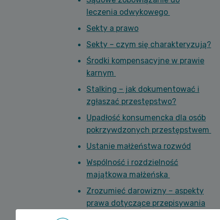
leczenia odwykowego
Sekty a prawo
Sekty – czym się charakteryzują?
Środki kompensacyjne w prawie
karnym
Stalking – jak dokumentować i
zgłaszać przestępstwo?
Upadłość konsumencka dla osób
pokrzywdzonych przestępstwem
Ustanie małżeństwa rozwód
Wspólność i rozdzielność
majątkowa małżeńska
Zrozumieć darowizny – aspekty
prawa dotyczące przepisywania
mieszkania