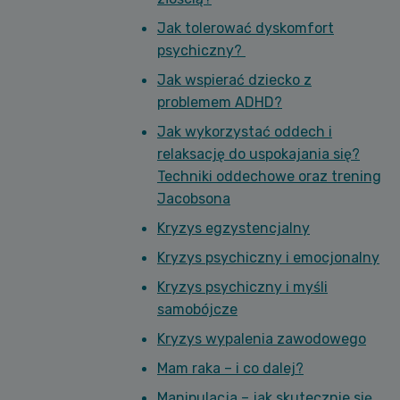
Jak tolerować dyskomfort
psychiczny?
Jak wspierać dziecko z
problemem ADHD?
Jak wykorzystać oddech i
relaksację do uspokajania się?
Techniki oddechowe oraz trening
Jacobsona
Kryzys egzystencjalny
Kryzys psychiczny i emocjonalny
Kryzys psychiczny i myśli
samobójcze
Kryzys wypalenia zawodowego
Mam raka – i co dalej?
Manipulacja – jak skutecznie się