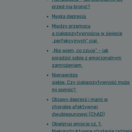
przed nią bronić?
Męska depresja
Między przemocą
a ciałopozytywnością w świecie
„perfekcyjnych” ciał
„Nie wiem, co czuję” – jak
poradzić sobie z emocjonalnym
zamrożeniem
Nienawidzę
siebie. Czy ciałopozytywność może
mi pomóc?
Objawy depresji i manii w
chorobie afektywnej
dwubiegunowej (ChAD)
Okiełznaj emocje cz. 1.
Niekonstruktywne strategie radzeni