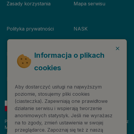
Zasady korzystania
Mapa serwisu
Polityka prywatności
NASK
Deklaracja dostępności
Niebieska Linia
Informacja o plikach
cookies
Instytut Psychologii
Prawa autorskie
Zdrowia PTP
Aby dostarczyć usługi na najwyższym
poziomie, stosujemy pliki cookies
(ciasteczka). Zapewniają one prawidłowe
działanie serwisu i wspierają tworzenie
anonimowych statystyk. Jeśli nie wyrażasz
Platforma 116sos.pl jest finansowana z budżetu państwa, przez
na to zgody, zmień ustawienia w swojej
Ministerstwo Cyfryzacji. Nazwa zadania publicznego:
przeglądarce. Zapoznaj się też z naszą
„Człowiek w kryzysie – platforma wiedzy i komunikacji –