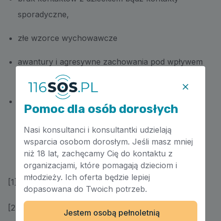
sporadyczne,
złe wzorce wychowawcze
awantury i agresywne zachowania pod wpływem
alkoholu, który jest nadużywany,
nienależyte wykonywanie obowiązku
Pomoc dla osób dorosłych
alimentacyjnego (brak świadczeń, opóźnienia,
Nasi konsultanci i konsultantki udzielają
zadłużenie).
wsparcia osobom dorosłym. Jeśli masz mniej
niż 18 lat, zachęcamy Cię do kontaktu z
organizacjami, które pomagają dzieciom i
młodzieży. Ich oferta będzie lepiej
[1] Art. 111 k.r.o.
dopasowana do Twoich potrzeb.
[2] Art. 112 k.r.o.
Jestem osobą pełnoletnią