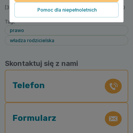
[3] Postanowienie SN z 02.06.2000 r., II CKN 960/00
Pomoc dla niepełnoletnich
Tagi:
prawo
władza rodzicielska
Skontaktuj się z nami
Telefon
Formularz