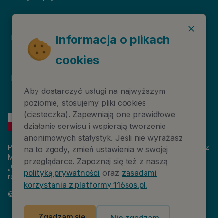
Informacja o plikach
Deklaracja dostępności
Niebieska Linia
cookies
Instytut Psychologii
Prawa autorskie
Zdrowia PTP
Aby dostarczyć usługi na najwyższym
poziomie, stosujemy pliki cookies
(ciasteczka). Zapewniają one prawidłowe
działanie serwisu i wspierają tworzenie
anonimowych statystyk. Jeśli nie wyrażasz
Platforma 116sos.pl jest finansowana z budżetu państwa, przez
na to zgody, zmień ustawienia w swojej
Ministerstwo Cyfryzacji. Nazwa zadania publicznego:
przeglądarce. Zapoznaj się też z naszą
„Człowiek w kryzysie – platforma wiedzy i komunikacji –
oraz
polityką prywatności
zasadami
rozwój wsparcia”. Wartość projektu: 18 884 808,00 zł.
korzystania z platformy 116sos.pl.
©
2026
NASK – Wszelkie prawa zastrzeżone
Zgadzam się
Nie zgadzam