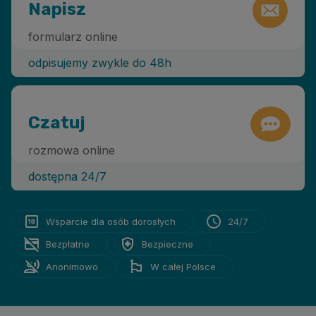
Napisz
formularz online
odpisujemy zwykle do 48h
Czatuj
rozmowa online
dostępna 24/7
Wsparcie dla osób dorosłych
24/7
Bezpłatne
Bezpieczne
Anonimowo
W całej Polsce