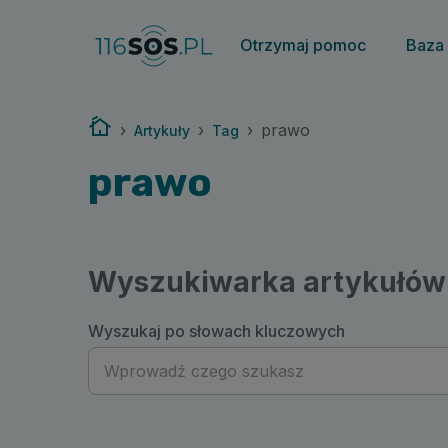
116sos.pl | prawo
Otrzymaj pomoc
Baza
Strona główna
›
›
›
prawo
Artykuły
Tag
prawo
Wyszukiwarka artykułów
Wyszukaj po słowach kluczowych