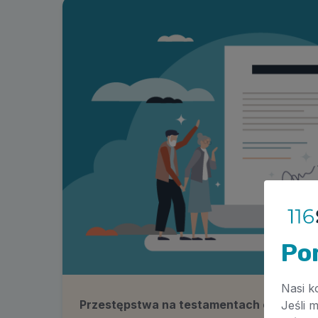
Po
Nasi k
Przestępstwa na testamentach cz. 2
Jeśli 