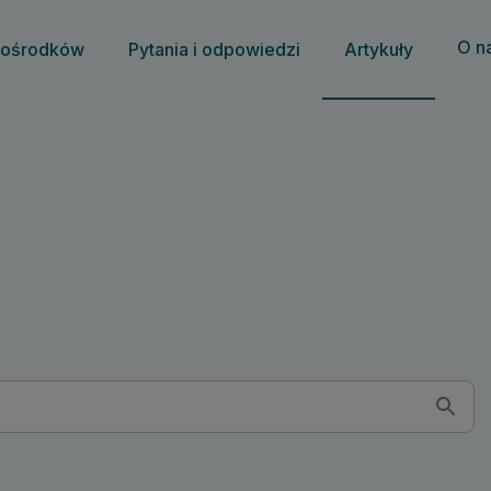
O n
 ośrodków
Pytania i odpowiedzi
Artykuły