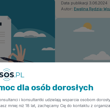
Data publikacji
3.06.2024
Autor:
Ewelina Rędzia-Wo
moc dla osób dorosłych
onsultanci i konsultantki udzielają wsparcia osobom dorosł
masz mniej niż 18 lat, zachęcamy Cię do kontaktu z organiza