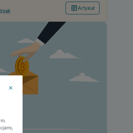
Artykuł
źniak
ym.
cjami,