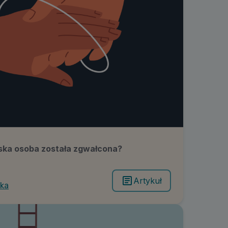
ska osoba została zgwałcona?
Artykuł
oka