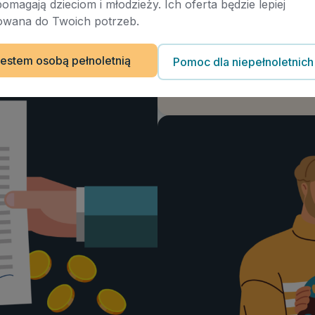
pomagają dzieciom i młodzieży. Ich oferta będzie lepiej
wana do Twoich potrzeb.
Artykuł
Środki kompensacyjne w
estem osobą pełnoletnią
Pomoc dla niepełnoletnich
Data publikacji
8.04.2024
Autor:
Malwina Bobrzyk