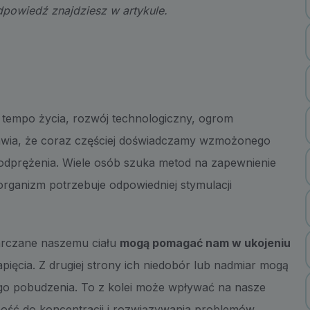
owiedź znajdziesz w artykule.
 tempo życia, rozwój technologiczny, ogrom
rawia, że coraz częściej doświadczamy wzmożonego
i odprężenia. Wiele osób szuka metod na zapewnienie
organizm potrzebuje odpowiedniej stymulacji
arczane naszemu ciału
mogą pomagać nam w ukojeniu
apięcia. Z drugiej strony ich niedobór lub nadmiar mogą
go pobudzenia. To z kolei może wpływać na nasze
ność do koncentracji i rozwiązywania problemów.