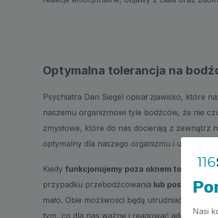
Optymalna tolerancja na bodź
Psychiatra Dan Siegel opisał zjawisko, które n
naszemu organizmowi tyle bodźców, że nie czuj
zmysłowe, które do nas docierają z zewnątrz n
optymalny dla naszego organizmu i układu ne
Kiedy
funkcjonujemy poza oknem tolerancji
,
Po
przypadku przebodźcowania
lub poszukuje st
mało. Obie możliwości będą utrudniać nasze f
Nasi k
tym, co dla nas ważne i reagować adekwatnie do