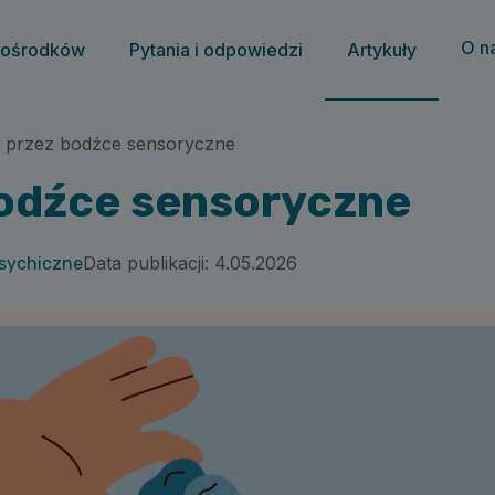
O n
 ośrodków
Pytania i odpowiedzi
Artykuły
a przez bodźce sensoryczne
bodźce sensoryczne
Data publikacji:
4.05.2026
sychiczne