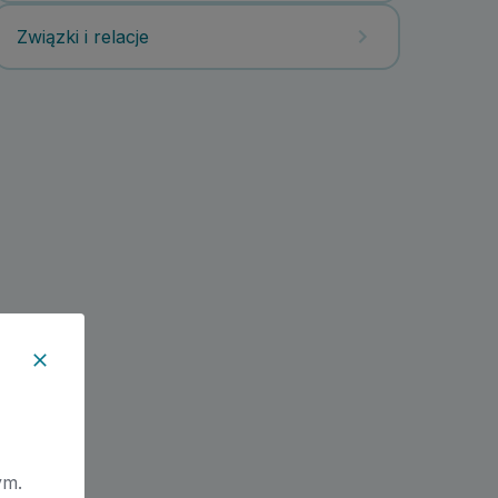
Związki i relacje
ym.