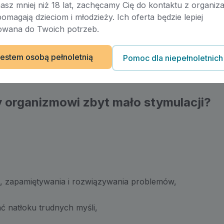
masz mniej niż 18 lat, zachęcamy Cię do kontaktu z organiza
enia emocjonalnego stanowi klucz do utrzymania się
pomagają dzieciom i młodzieży. Ich oferta będzie lepiej
wana do Twoich potrzeb.
 oknie tolerancji.
estem osobą pełnoletnią
Pomoc dla niepełnoletnich
y organizmowi zbyt mało stymulacji?
i, zapamiętywania i rozwiązywania problemów,
ć natłoku trudnych myśli,