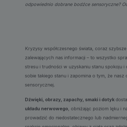
odpowiednio dobrane bodźce sensoryczne? Odp
Kryzysy współczesnego świata, coraz szybsze
zalewających nas informacji – to wszystko sp
stresu i trudności w uzyskaniu stanu spokoju 
sobie takiego stanu i zapomina o tym, że nasz 
sensorycznej.
Dźwięki, obrazy, zapachy, smaki i dotyk
dost
układu nerwowego
, obniżając poziom lęku i n
prowadzić do niedostatecznego lub nadmierne
reakcje emocjonalne, objawy z ciała oraz zdol