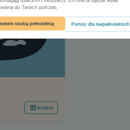
pomagają dzieciom i młodzieży. Ich oferta będzie lepiej
wana do Twoich potrzeb.
estem osobą pełnoletnią
Pomoc dla niepełnoletnich
Artykuł