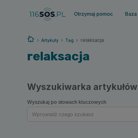
116sos.pl | relaksacja
Otrzymaj pomoc
Baza
Strona główna
›
›
›
relaksacja
Artykuły
Tag
relaksacja
Wyszukiwarka artykułów
Wyszukaj po słowach kluczowych