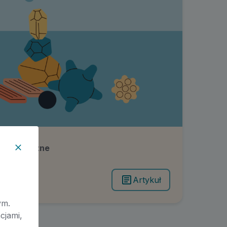
 sensoryczne
Artykuł
ym.
cjami,