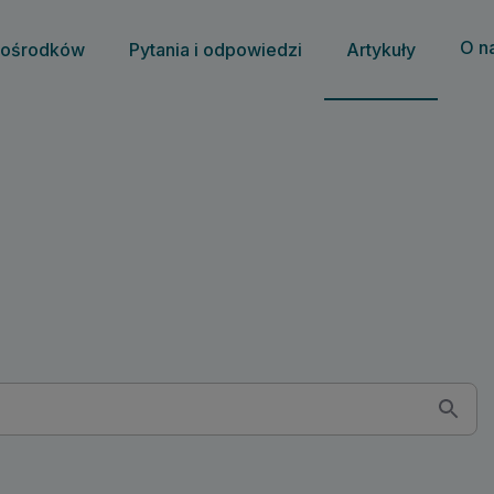
O n
 ośrodków
Pytania i odpowiedzi
Artykuły