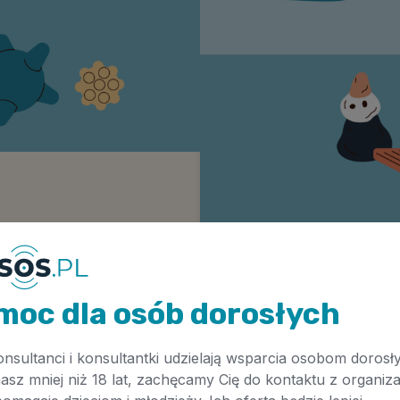
Artykuł
Regulacja przez bodźce
Data publikacji
5.04.2026
moc dla osób dorosłych
Autor:
Mikołaj Zmełty
onsultanci i konsultantki udzielają wsparcia osobom dorosł
masz mniej niż 18 lat, zachęcamy Cię do kontaktu z organiza