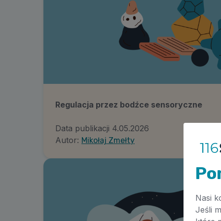
Regulacja przez bodźce sensoryczne
Data publikacji
4.05.2026
Autor:
Mikołaj Zmełty
Po
Nasi k
Jeśli 