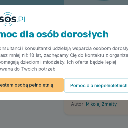
moc dla osób dorosłych
onsultanci i konsultantki udzielają wsparcia osobom dorosł
masz mniej niż 18 lat, zachęcamy Cię do kontaktu z organiza
pomagają dzieciom i młodzieży. Ich oferta będzie lepiej
wana do Twoich potrzeb.
Artykuł
Regulacja przez bodźce
estem osobą pełnoletnią
Pomoc dla niepełnoletnich
Data publikacji
5.04.2026
Autor:
Mikołaj Zmełty