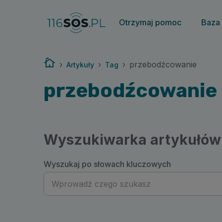
116sos.pl | przebodźcowanie
Otrzymaj pomoc
Baza
Strona główna
›
›
›
przebodźcowanie
Artykuły
Tag
przebodźcowanie
Wyszukiwarka artykułów
Wyszukaj po słowach kluczowych