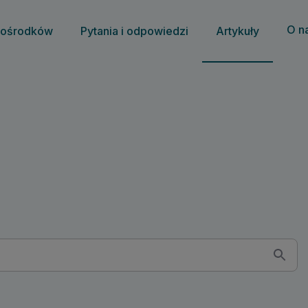
O n
 ośrodków
Pytania i odpowiedzi
Artykuły