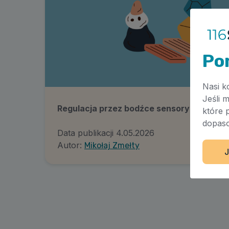
Po
Nasi k
Jeśli 
Regulacja przez bodźce sensoryczne
które 
dopaso
Data publikacji
4.05.2026
Autor:
Mikołaj Zmełty
J