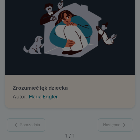
Zrozumieć lęk dziecka
Autor:
Maria Engler
Poprzednia
Następna
1
/
1