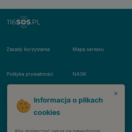
Zasady korzystania
Mapa serwisu
Polityka prywatności
NASK
Deklaracja dostępności
Niebieska Linia
Informacja o plikach
cookies
Instytut Psychologii
Prawa autorskie
Zdrowia PTP
Aby dostarczyć usługi na najwyższym