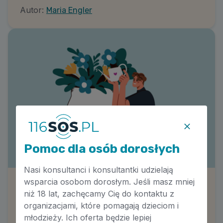
Autor:
Maria Engler
Pomoc dla osób dorosłych
Nasi konsultanci i konsultantki udzielają
wsparcia osobom dorosłym. Jeśli masz mniej
Budowanie pozytywnego dialogu
niż 18 lat, zachęcamy Cię do kontaktu z
wewnętrznego
organizacjami, które pomagają dzieciom i
Autor:
Maria Engler
młodzieży. Ich oferta będzie lepiej