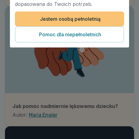
dopasowana do Twoich potrzeb.
Jestem osobą pełnoletnią
Pomoc dla niepełnoletnich
Jak pomóc nadmiernie lękowemu dziecku?
Autor:
Maria Engler