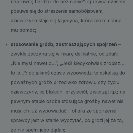
naprawdę bardzo źle bez ciebie”; sprawca czasem
posuwa się do straszenia samobójstwem;
dziewczyna staje się tą jedyną, która może i chce
mu pomóc;
stosowanie gróźb, zastraszających spojrzeń
–
zwykle zaczyna się w miarę delikatnie, od zdań:
„Nie myśl nawet o…”, „Jeśli kiedykolwiek zrobisz…,
to ja…”; po jakimś czasie wypowiedzi te eskalują do
poważnych gróźb przeciwko zdrowiu czy życiu
dziewczyny, jej bliskich, przyjaciół, zwierząt itp.; na
pewnym etapie osoba stosująca groźby nawet nie
musi ich już wypowiadać – ofiara ze spojrzenia
sprawcy jest w stanie wyczytać, co grozi jej za to,
że nie spełni jego żądań;