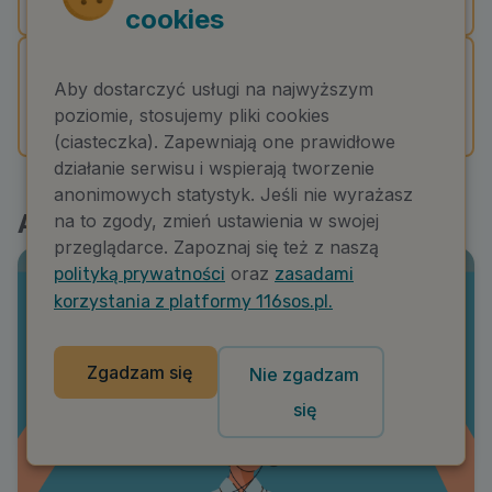
cookies
Ośrodki pomocowe
Aby dostarczyć usługi na najwyższym
poziomie, stosujemy pliki cookies
(ciasteczka). Zapewniają one prawidłowe
działanie serwisu i wspierają tworzenie
anonimowych statystyk. Jeśli nie wyrażasz
Artykuły o podobnej tematyce
na to zgody, zmień ustawienia w swojej
przeglądarce. Zapoznaj się też z naszą
oraz
polityką prywatności
zasadami
korzystania z platformy 116sos.pl.
Zgadzam się
Nie zgadzam
się