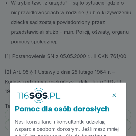
W trybie tzw. „z urzędu” – są to sytuacje, gdzie o
nieprawidłowościach w rodzinie i/lub o krzywdzeniu
dziecka sąd zostaje powiadomiony przez
przedstawicieli służb – m.in. Policji, oświaty, organu
pomocy społecznej.
[1] Postanowienie SN z 05.05.2000 r., II CKN 761/00
[2] Art. 95 § 1 Ustawy z dnia 25 lutego 1964 r. –
Kodeks rodzinny i opiekuńczy – dalej „k.r.o.” (Dz.U.
1964 nr 9 poz. 59 z późn. zm.)
Tagi:
Pomoc dla osób dorosłych
prawo
Nasi konsultanci i konsultantki udzielają
władza rodzicielska
wsparcia osobom dorosłym. Jeśli masz mniej