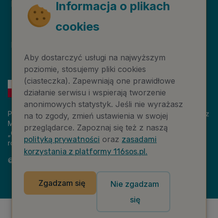
Deklaracja dostępności
Niebieska Linia
Informacja o plikach
cookies
Instytut Psychologii
Prawa autorskie
Zdrowia PTP
Aby dostarczyć usługi na najwyższym
poziomie, stosujemy pliki cookies
(ciasteczka). Zapewniają one prawidłowe
działanie serwisu i wspierają tworzenie
anonimowych statystyk. Jeśli nie wyrażasz
Platforma 116sos.pl jest finansowana z budżetu państwa, przez
na to zgody, zmień ustawienia w swojej
Ministerstwo Cyfryzacji. Nazwa zadania publicznego:
przeglądarce. Zapoznaj się też z naszą
„Człowiek w kryzysie – platforma wiedzy i komunikacji –
oraz
polityką prywatności
zasadami
rozwój wsparcia”. Wartość projektu: 18 884 808,00 zł.
korzystania z platformy 116sos.pl.
©
2026
NASK – Wszelkie prawa zastrzeżone
Zgadzam się
Nie zgadzam
się