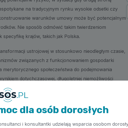
 niespotykane na tradycyjnym rynku wysokie odsetki czy
e skonstruowanie warunków umowy może być potencjalnym
rodków. Nie sposób odmówić takim twierdzeniom
 specyfikę krajów, takich jak Polska.
ansformacji ustrojowej w stosunkowo nieodległym czasie,
hanizmów związanych z funkcjonowaniem gospodarki
ia merytorycznego społeczeństwa do podejmowania
wynikiem dotychczasowej, długoletniej niemożliwości
t w państwach bardziej odpornych na wystąpienie
brze ugruntowany system rynkowy, wobec ciągłego
nansowych oraz adaptowania się takich podmiotów do
moc dla osób dorosłych
ch całkowicie uniknąć.
onsultanci i konsultantki udzielają wsparcia osobom dorosł