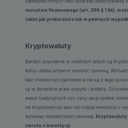
zabezpieczonych sieci podczas dokonywania 
oszustwa finansowego (art. 286 § 1 kk), ważn
takim jak prokuratura lub w pewnych wypad
Kryptowaluty
Bardzo popularne w ostatnich latach są kryptow
który ustala sztywno wartość cenową. Wirtualne 
bez inwestora/organizatora nie są z tego powo
są w dynamice praw popytu i podaży. Oczywiści
walut tradycyjnych czy ceny akcji spółek noto
na kryptowanuty jako na rodzaj inwestycji o 
wysokiej niestabilności cenowej.
Kryptowaluty 
zwrotu z inwestycji.