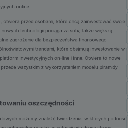
yjnych online.
e, otwiera przed osobami, które chcą zainwestować swoje
 nowych technologii pociąga za sobą także większą
ealne zagrożenie dla bezpieczeństwa finansowego
ólnoświatowymi trendami, które obejmują inwestowanie w
latform inwestycyjnych on-line i inne. Otwiera to nowe
, przede wszystkim z wykorzystaniem modelu piramidy
stowaniu oszczędności
sądowych możemy znaleźć twierdzenia, w których podnosi
agę potencjalne ryzyko, w sytuacji gdy drugą stroną