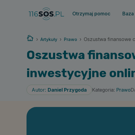
Otrzymaj pomoc
Baza
Strona główna
›
›
›
Oszustwa finansowe cz
Artykuły
Prawo
Oszustwa finansow
inwestycyjne onl
Kategoria:
Autor:
Daniel Przygoda
Da
Prawo