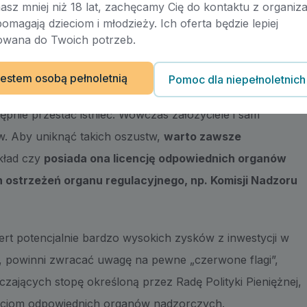
masz mniej niż 18 lat, zachęcamy Cię do kontaktu z organiza
pomagają dzieciom i młodzieży. Ich oferta będzie lepiej
ycyjne
wana do Twoich potrzeb.
legalne serwisy, oferują atrakcyjne zyski i niskie opłaty.
estem osobą pełnoletnią
Pomoc dla niepełnoletnich
tórym ich założycielom udaje się pozyskać z rynku
pnie przestać istnieć. Wówczas założyciele i sam
w. Aby uniknąć takich oszustw,
warto zawsze
kład czy
posiada ona licencję odpowiednich organów
ch ostrzeżeń organu regulacyjnego, np. Komisji Nadzoru
ert potencjalnie bardzo wysokich zysków z inwestycji w
e, powinni zwracać uwagę na pewne „czerwone flagi”,
aczających stopę określoną przez Radę Polityki Pieniężnej,
ulacjom odpowiednich organów nadzorczych.