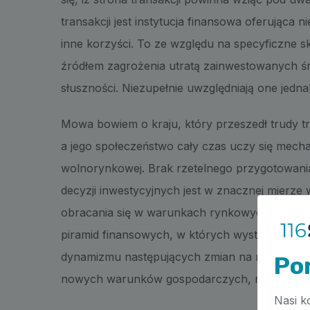
transakcji jest instytucja finansowa oferująca
inne korzyści. To ze względu na specyficzn
źródłem zagrożenia utratą zainwestowanych ś
słuszności. Niezupełnie uwzględniają one jednak
Mowa bowiem o kraju, który przeszedł trudy tr
a jego społeczeństwo cały czas uczy się mec
wolnorynkowej. Brak rzetelnego przygotowan
decyzji inwestycyjnych jest w znacznej mierze 
obracania się w warunkach rynkowych. A nawe
piramid finansowych, w których występuje do
dynamizmu następujących zmian na rynkach fi
Po
nowych warunków gospodarczych, nie sposób i
Nasi k