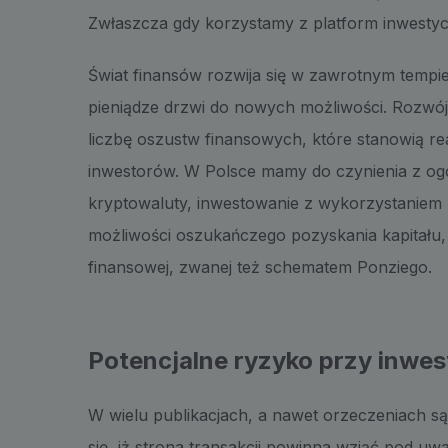
Zwłaszcza gdy korzystamy z platform inwestyc
Świat finansów rozwija się w zawrotnym tempi
pieniądze drzwi do nowych możliwości. Rozwój
liczbę oszustw finansowych, które stanowią r
inwestorów. W Polsce mamy do czynienia z og
kryptowaluty, inwestowanie z wykorzystaniem p
możliwości oszukańczego pozyskania kapitału
finansowej, zwanej też schematem Ponziego.
Potencjalne ryzyko przy inwe
W wielu publikacjach, a nawet orzeczeniach 
się, iż strona transakcji powinna wziąć pod uw