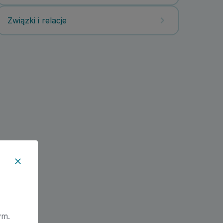
Związki i relacje
ym.