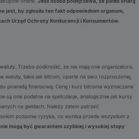
zakupów online.
Jeśli osoba podejrzewa, że padła ofiarą
e jest, by zgłosiła ten fakt odpowiednim organom,
kach Urząd Ochrony Konkurencji i Konsumentów.
aluty. Trzeba podkreślić, że nie mają one organizatora,
waluty, takie jak bitcoin, oparte na sieci rozproszonej,
du piramidą finansową. Cenę i kurs bitcoina wyznaczane
e są one podatne na spekulacje, analogicznie jak kursy
wanych na giełdach. Należy zatem patrzeć
wysokim poziomie ryzyka, co wynika przede wszystkim z
nie mogą być gwarantem szybkiej i wysokiej stopy