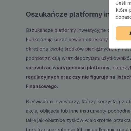
Jeśli 
które 
Oszukańcze platformy inwest
dopaso
Oszukańcze platformy inwestycyjne często udają 
J
Funkcjonują przez pewien określony czas, w k
określoną kwotę środków pieniężnych, by nastę
podmiot znikają wraz depozytami użytkownikó
sprawdzać wiarygodność platformy
, na przy
regulacyjnych oraz czy nie figuruje na lista
Finansowego.
Nieświadomi inwestorzy, którzy korzystają z of
akcje, obligacje lub inne instrumenty pochodn
takie jak obietnice zysków wielokrotnie przekr
brak transparentności lub niepodleganie reg