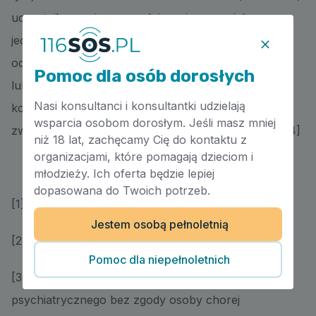
uczestnika są nierozerwalnie związane z ich
jednoczesną kwalifikacją jako noszących cechy
odpowiadające dyspozycji przepisu (zagrażają życiu
Pomoc dla osób dorosłych
lub zdrowiu) lub nie. Należy zatem ustalić, czy
Nasi konsultanci i konsultantki udzielają
konkretne zachowania osoby chorej psychicznie
wsparcia osobom dorosłym. Jeśli masz mniej
związane z tą chorobą zarażają życiu lub zdrowiu.[4]
niż 18 lat, zachęcamy Cię do kontaktu z
organizacjami, które pomagają dzieciom i
młodzieży. Ich oferta będzie lepiej
dopasowana do Twoich potrzeb.
[1] Art. 23 w zw. z art. 3 pkt. 1a uozp
Jestem osobą pełnoletnią
[2] Art. 24 ust. 1 uozp w zw. z art. 3 pkt. 1 a uozp
Pomoc dla niepełnoletnich
[3] Sylwia Gładysz, Przyjęcie do szpitala
psychiatrycznego bez zgody osoby chorej