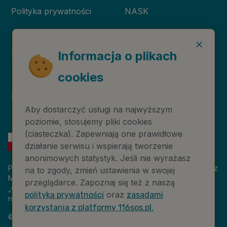
Polityka prywatności
NASK
Deklaracja dostępności
Niebieska Linia
Informacja o plikach
cookies
Instytut Psychologii
Prawa autorskie
Zdrowia PTP
Aby dostarczyć usługi na najwyższym
poziomie, stosujemy pliki cookies
(ciasteczka). Zapewniają one prawidłowe
działanie serwisu i wspierają tworzenie
anonimowych statystyk. Jeśli nie wyrażasz
Platforma 116sos.pl jest finansowana z budżetu państwa, przez
na to zgody, zmień ustawienia w swojej
Ministerstwo Cyfryzacji. Nazwa zadania publicznego:
przeglądarce. Zapoznaj się też z naszą
„Człowiek w kryzysie – platforma wiedzy i komunikacji –
oraz
polityką prywatności
zasadami
rozwój wsparcia”. Wartość projektu: 18 884 808,00 zł.
korzystania z platformy 116sos.pl.
©
2026
NASK – Wszelkie prawa zastrzeżone