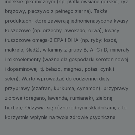
indeksie glikemicznym (np. płatki owsiane górskie, ryż
brązowy, pieczywo z pełnego ziarna). Także
produktach, które zawierają jednonienasycone kwasy
tłuszczowe (np. orzechy, awokado, oliwa), kwasy
tłuszczowe omega-3 EPA i DHA (np. ryby: łosoś,
makrela, śledź), witaminy z grupy B, A, C i D, minerały
i mikroelementy (ważne dla gospodarki serotoninowej
i dopaminowej, tj. żelazo, magnez, potas, cynk i
selen). Warto wprowadzić do codziennej diety
przyprawy (szafran, kurkuma, cynamon), przyprawy
ziołowe (oregano, lawenda, rumianek), zieloną
herbatę. Odżywiaj się różnorodnymi składnikami, a to
korzystnie wpłynie na twoje zdrowie psychiczne.