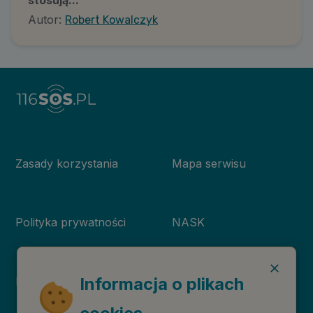
stosują...
Autor:
Robert Kowalczyk
Zasady korzystania
Mapa serwisu
Polityka prywatności
NASK
Informacja o plikach
Deklaracja dostępności
Niebieska Linia