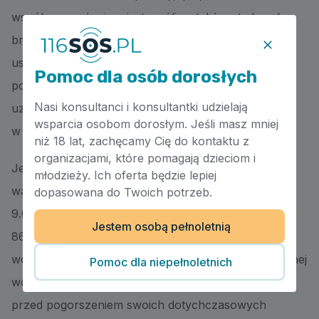
wspólnym pożyciu», jest możliwe także wtedy, gdy
brak określonego rodzaju więzi jest obiektywnie
usprawiedliwiony. Odmienność płci osób
Pomoc dla osób dorosłych
pozostających w takiej relacji nie jest warunkiem
Nasi konsultanci i konsultantki udzielają
uznania ich za pozostających we wspólnym pożyciu
wsparcia osobom dorosłym. Jeśli masz mniej
w rozumieniu art. 115 § 11 k.k.
niż 18 lat, zachęcamy Cię do kontaktu z
organizacjami, które pomagają dzieciom i
Jeśli chodzi o pojęcie
„stosunku zależności”
, to
młodzieży. Ich oferta będzie lepiej
warto wskazać uchwałę Sądu Najwyższego z dnia
dopasowana do Twoich potrzeb.
9.06.1976 r., VI KZP 13/75, OSNKW 1976/7–8, poz.
Jestem osobą pełnoletnią
86: Stosunek zależności od sprawcy […] zachodzi
wówczas, gdy pokrzywdzony nie jest zdolny z własnej
Pomoc dla niepełnoletnich
woli przeciwstawić się znęcaniu i znosi je z obawy
przed pogorszeniem swoich dotychczasowych