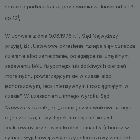
sprawca podlega karze pozbawienia wolności od lat 2
1
do 12
.
2
W uchwale z dnia 9.06.1976 r.
, Sąd Najwyższy
przyjął, iż: „Ustawowe określenie «znęca się» oznacza
działanie albo zaniechanie, polegające na umyślnym
zadawaniu bólu fizycznego lub dotkliwych cierpień
moralnych, powtarzającym się w czasie albo
jednorazowym, lecz intensywnym i rozciągniętym w
czasie”. W uzasadnieniu innego wyroku Sąd
3
Najwyższy uznał
, że „znamię czasownikowe «znęca
się» oznacza, iż występek ten najczęściej jest
realizowany przez wielokrotne zamachy (chociaż w
sytuacji wyjątkowej wystarczy jednorazowy zamach)”.