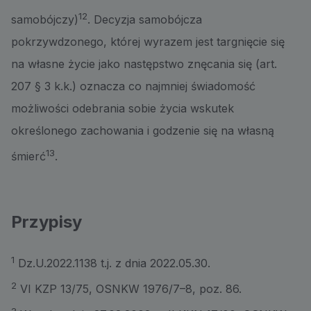
12
samobójczy)
. Decyzja samobójcza
pokrzywdzonego, której wyrazem jest targnięcie się
na własne życie jako następstwo znęcania się (art.
207 § 3 k.k.) oznacza co najmniej świadomość
możliwości odebrania sobie życia wskutek
określonego zachowania i godzenie się na własną
13
śmierć
.
Przypisy
1
Dz.U.2022.1138 t.j. z dnia 2022.05.30.
2
VI KZP 13/75, OSNKW 1976/7–8, poz. 86.