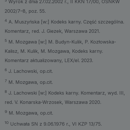
3
Wyrok z dnia 27.02.2002 r., II KKN 17/00, OSNKW
2002/7–8, poz. 55.
4
A. Muszyńska [w:] Kodeks karny. Część szczególna.
Komentarz, red. J. Giezek, Warszawa 2021.
5
M. Mozgawa [w:] M. Budyn-Kulik, P. Kozłowska-
Kalisz, M. Kulik, M. Mozgawa, Kodeks karny.
Komentarz aktualizowany, LEX/el. 2023.
6
J. Lachowski, op.cit.
7
M. Mozgawa, op.cit.
8
J. Lachowski [w:] Kodeks karny. Komentarz, wyd. III,
red. V. Konarska-Wrzosek, Warszawa 2020.
9
M. Mozgawa, op.cit.
10
Uchwała SN z 9.06.1976 r., VI KZP 13/75.