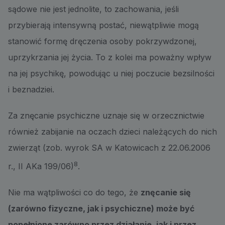
sądowe nie jest jednolite, to zachowania, jeśli
przybierają intensywną postać, niewątpliwie mogą
stanowić formę dręczenia osoby pokrzywdzonej,
uprzykrzania jej życia. To z kolei ma poważny wpływ
na jej psychikę, powodując u niej poczucie bezsilności
i beznadziei.
Za znęcanie psychiczne uznaje się w orzecznictwie
również zabijanie na oczach dzieci należących do nich
zwierząt (zob. wyrok SA w Katowicach z 22.06.2006
8
r., II AKa 199/06)
.
Nie ma wątpliwości co do tego, że
znęcanie się
(zarówno fizyczne, jak i psychiczne) może być
popełnione zarówno przez działanie, jak i przez