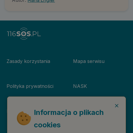
Maria Engler
Zasady korzystania
Mapa serwisu
Polityka prywatności
NASK
Deklaracja dostępności
Niebieska Linia
Informacja o plikach
cookies
Instytut Psychologii