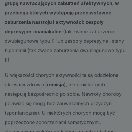
grupę nawracających zaburzeń afektywnych, w
przebiegu których występują przeciwstawne
zaburzenia nastroju i aktywności: zespoły
depresyjne i maniakalne
(tak zwane zaburzenia
dwubiegunowe typu I) lub zespoły depresyjne i stany
hipomanii (tak zwane zaburzenia dwubiegunowe typu
II).
U większości chorych aktywności te są oddzielone
okresami zdrowia (
remisja
), ale u niektórych
następują bezpośrednio po sobie. Nawroty choroby
pojawiać się mogą bez zauważalnych przyczyn
(spontanicznie). U niektórych chorych mogą być
poprzedzone schorzeniami somatycznymi,
stosowaniem niektórych leków i innych substancji,