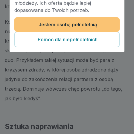
młodzieży. Ich oferta będzie lepiej
krzywdy.
dopasowana do Twoich potrzeb.
Koncentrowanie się na poczuciu zagrożenia i
Jestem osobą pełnoletnią
niebezpieczeństwie sprawi, że radzenie sobie z
Pomoc dla niepełnoletnich
kryzysem będzie zmierzać do łagodzenia jego
skutków przez próby odzyskania utraconego status
quo. Przykładem takiej sytuacji może być para z
kryzysem zdrady, w której osoba zdradzona dąży
jedynie do zakończenia relacji partnera z osobą
trzecią. Dominuje wówczas chęć powrotu „do tego,
jak było kiedyś”.
Sztuka naprawiania