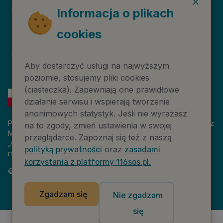
Deklaracja dostępności
Niebieska Linia
Informacja o plikach
cookies
Instytut Psychologii
Prawa autorskie
Zdrowia PTP
Aby dostarczyć usługi na najwyższym
poziomie, stosujemy pliki cookies
(ciasteczka). Zapewniają one prawidłowe
działanie serwisu i wspierają tworzenie
anonimowych statystyk. Jeśli nie wyrażasz
Platforma 116sos.pl jest finansowana z budżetu państwa, przez
na to zgody, zmień ustawienia w swojej
Ministerstwo Cyfryzacji. Nazwa zadania publicznego:
przeglądarce. Zapoznaj się też z naszą
„Człowiek w kryzysie – platforma wiedzy i komunikacji –
oraz
polityką prywatności
zasadami
rozwój wsparcia”. Wartość projektu: 18 884 808,00 zł.
korzystania z platformy 116sos.pl.
©
2026
NASK – Wszelkie prawa zastrzeżone
Zgadzam się
Nie zgadzam
się