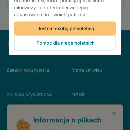
organizacjami, które pomagają dzieciom i
Poprzednia
Następna
młodzieży. Ich oferta będzie lepiej
1
/
6
dopasowana do Twoich potrzeb.
Jestem osobą pełnoletnią
Pomoc dla niepełnoletnich
Zasady korzystania
Mapa serwisu
Polityka prywatności
NASK
Deklaracja dostępności
Niebieska Linia
Informacja o plikach