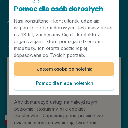
Pomoc dla osób dorosłych
Nasi konsultanci i konsultantki udzielają
Zasady korzystania
Mapa serwisu
wsparcia osobom dorosłym. Jeśli masz mniej
niż 18 lat, zachęcamy Cię do kontaktu z
organizacjami, które pomagają dzieciom i
Polityka prywatności
NASK
młodzieży. Ich oferta będzie lepiej
dopasowana do Twoich potrzeb.
Jestem osobą pełnoletnią
Deklaracja dostępności
Informacja o plikach
Niebieska Linia
cookies
Pomoc dla niepełnoletnich
Instytut Psychologii
Prawa autorskie
Zdrowia PTP
Aby dostarczyć usługi na najwyższym
poziomie, stosujemy pliki cookies
(ciasteczka). Zapewniają one prawidłowe
działanie serwisu i wspierają tworzenie