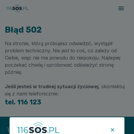
Błąd 502
Na stronie, którą próbujesz odwiedzić, wystąpił
problem techniczny. Nie jest to coś, co zależy od
Ciebie, więc nie ma powodu do niepokoju. Najlepiej
poczekać chwilę i spróbować odświeżyć stronę
później.
Jeśli jesteś w trudnej sytuacji życiowej
, skontaktuj
się z nami telefonicznie:
tel. 116 123