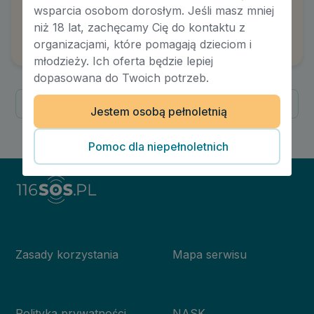
Rozstanie. Jak radzić sobie z emocjami i
wsparcia osobom dorosłym. Jeśli masz mniej
zaakceptować zmiany?
niż 18 lat, zachęcamy Cię do kontaktu z
Autor:
Natalia Woda
organizacjami, które pomagają dzieciom i
młodzieży. Ich oferta będzie lepiej
dopasowana do Twoich potrzeb.
Poprzednia
Następna
Jestem osobą pełnoletnią
1
/
1
Pomoc dla niepełnoletnich
Zasady korzystania
Mapa serwisu
Polityka prywatności
NASK