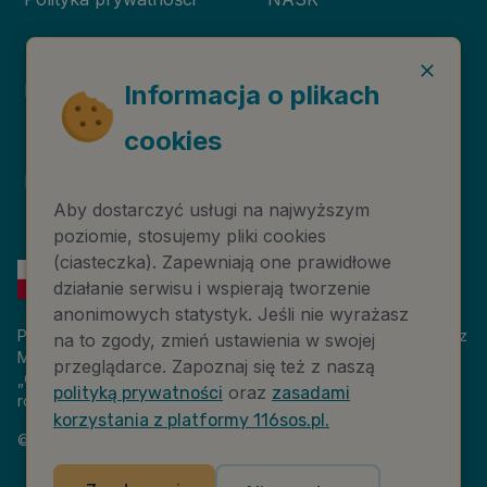
Deklaracja dostępności
Niebieska Linia
Informacja o plikach
cookies
Instytut Psychologii
Prawa autorskie
Zdrowia PTP
Aby dostarczyć usługi na najwyższym
poziomie, stosujemy pliki cookies
(ciasteczka). Zapewniają one prawidłowe
działanie serwisu i wspierają tworzenie
anonimowych statystyk. Jeśli nie wyrażasz
Platforma 116sos.pl jest finansowana z budżetu państwa, przez
na to zgody, zmień ustawienia w swojej
Ministerstwo Cyfryzacji. Nazwa zadania publicznego:
przeglądarce. Zapoznaj się też z naszą
„Człowiek w kryzysie – platforma wiedzy i komunikacji –
oraz
polityką prywatności
zasadami
rozwój wsparcia”. Wartość projektu: 18 884 808,00 zł.
korzystania z platformy 116sos.pl.
©
2026
NASK – Wszelkie prawa zastrzeżone