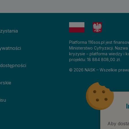
zystania
Platforma 116sos.pl jest finan
rywatności
Ministerstwo Cyfryzacji. Nazwa
kryzysie – platforma wiedzy i k
projektu: 18 884 808,00 zł.
 dostępności
©
2026
NASK – Wszelkie praw
rskie
isu
Aby dosta