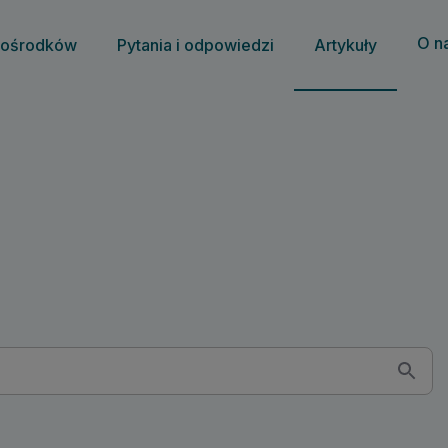
O n
 ośrodków
Pytania i odpowiedzi
Artykuły