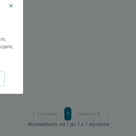
ym.
cjami,
1
Poprzednia
Następna
Wyświetlamy od 1 do 1 z 1 wyników