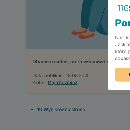
Po
Nasi k
Jeśli 
które 
dopaso
Dbanie o siebie, co to właściwe znaczy?
J
Data publikacji
18.08.2025
Autor:
Maja Kuźmicz
10
Wyników na stronę