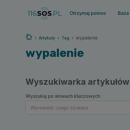
116sos.pl | wypalenie
Otrzymaj pomoc
Baza
Strona główna
›
›
›
wypalenie
Artykuły
Tag
wypalenie
Wyszukiwarka artykułów
Wyszukaj po słowach kluczowych