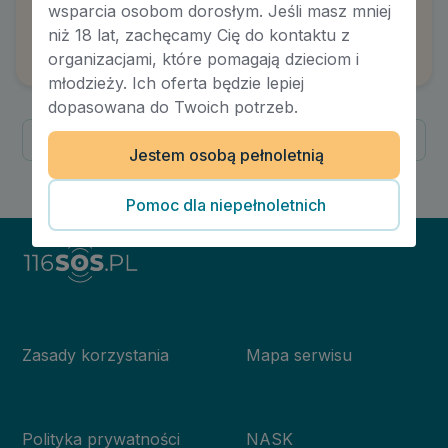
wsparcia osobom dorosłym. Jeśli masz mniej
Odzyskiwanie i budowanie wewnętrznej siły
niż 18 lat, zachęcamy Cię do kontaktu z
Autor:
Justyna Rzytki-Sroka
organizacjami, które pomagają dzieciom i
młodzieży. Ich oferta będzie lepiej
dopasowana do Twoich potrzeb.
Poprzednia
Następna
Jestem osobą pełnoletnią
1
/
1
Pomoc dla niepełnoletnich
Zasady korzystania
Mapa serwisu
Polityka prywatności
NASK