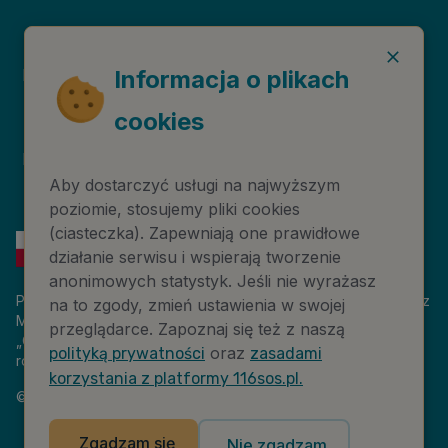
Informacja o plikach
Deklaracja dostępności
Niebieska Linia
cookies
Instytut Psychologii
Prawa autorskie
Zdrowia PTP
Aby dostarczyć usługi na najwyższym
poziomie, stosujemy pliki cookies
(ciasteczka). Zapewniają one prawidłowe
działanie serwisu i wspierają tworzenie
anonimowych statystyk. Jeśli nie wyrażasz
Platforma 116sos.pl jest finansowana z budżetu państwa, przez
na to zgody, zmień ustawienia w swojej
Ministerstwo Cyfryzacji. Nazwa zadania publicznego:
przeglądarce. Zapoznaj się też z naszą
„Człowiek w kryzysie – platforma wiedzy i komunikacji –
oraz
polityką prywatności
zasadami
rozwój wsparcia”. Wartość projektu: 18 884 808,00 zł.
korzystania z platformy 116sos.pl.
©
2026
NASK – Wszelkie prawa zastrzeżone
Zgadzam się
Nie zgadzam