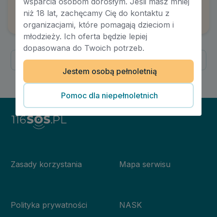
wsparcia osobom dorosłym. Jeśli masz mniej
Przywiązanie. Jak tworzą się więzi?
niż 18 lat, zachęcamy Cię do kontaktu z
Autor:
Dawid Dziarmaga
organizacjami, które pomagają dzieciom i
młodzieży. Ich oferta będzie lepiej
dopasowana do Twoich potrzeb.
Poprzednia
Następna
Jestem osobą pełnoletnią
1
/
1
Pomoc dla niepełnoletnich
Zasady korzystania
Mapa serwisu
Polityka prywatności
NASK