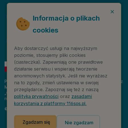
Deklaracja dostępności
Niebieska Linia
Informacja o plikach
cookies
Instytut Psychologii
Prawa autorskie
Zdrowia PTP
Aby dostarczyć usługi na najwyższym
poziomie, stosujemy pliki cookies
(ciasteczka). Zapewniają one prawidłowe
działanie serwisu i wspierają tworzenie
anonimowych statystyk. Jeśli nie wyrażasz
Platforma 116sos.pl jest finansowana z budżetu państwa, przez
na to zgody, zmień ustawienia w swojej
Ministerstwo Cyfryzacji. Nazwa zadania publicznego:
przeglądarce. Zapoznaj się też z naszą
„Człowiek w kryzysie – platforma wiedzy i komunikacji –
oraz
polityką prywatności
zasadami
rozwój wsparcia”. Wartość projektu: 18 884 808,00 zł.
korzystania z platformy 116sos.pl.
©
2026
NASK – Wszelkie prawa zastrzeżone
Zgadzam się
Nie zgadzam