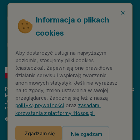
Deklaracja dostępności
Niebieska Linia
Informacja o plikach
cookies
Instytut Psychologii
Prawa autorskie
Zdrowia PTP
Aby dostarczyć usługi na najwyższym
poziomie, stosujemy pliki cookies
(ciasteczka). Zapewniają one prawidłowe
działanie serwisu i wspierają tworzenie
anonimowych statystyk. Jeśli nie wyrażasz
Platforma 116sos.pl jest finansowana z budżetu państwa, przez
na to zgody, zmień ustawienia w swojej
Ministerstwo Cyfryzacji. Nazwa zadania publicznego:
przeglądarce. Zapoznaj się też z naszą
„Człowiek w kryzysie – platforma wiedzy i komunikacji –
oraz
polityką prywatności
zasadami
rozwój wsparcia”. Wartość projektu: 18 884 808,00 zł.
korzystania z platformy 116sos.pl.
©
2026
NASK – Wszelkie prawa zastrzeżone
Zgadzam się
Nie zgadzam