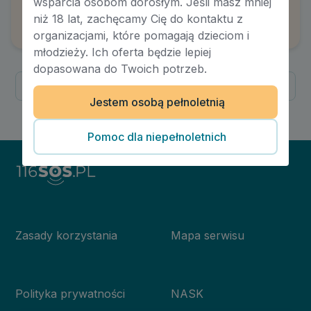
wsparcia osobom dorosłym. Jeśli masz mniej
Przywiązanie. Jak tworzą się więzi?
niż 18 lat, zachęcamy Cię do kontaktu z
Autor:
Dawid Dziarmaga
organizacjami, które pomagają dzieciom i
młodzieży. Ich oferta będzie lepiej
dopasowana do Twoich potrzeb.
Poprzednia
Następna
Jestem osobą pełnoletnią
1
/
1
Pomoc dla niepełnoletnich
Zasady korzystania
Mapa serwisu
Polityka prywatności
NASK