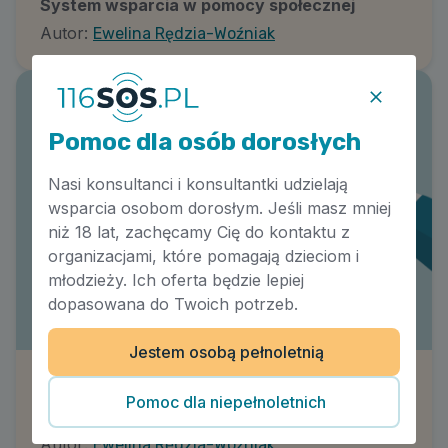
System wsparcia w pomocy społecznej
Autor:
Ewelina Rędzia-Woźniak
Pomoc dla osób dorosłych
Nasi konsultanci i konsultantki udzielają
wsparcia osobom dorosłym. Jeśli masz mniej
niż 18 lat, zachęcamy Cię do kontaktu z
organizacjami, które pomagają dzieciom i
młodzieży. Ich oferta będzie lepiej
dopasowana do Twoich potrzeb.
Jestem osobą pełnoletnią
Możliwości systemowe wspierania osób
Pomoc dla niepełnoletnich
chorujących psychicznie i ich rodzin
Autor:
Ewelina Rędzia-Woźniak