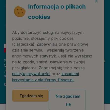
Deklaracja dostępności
Niebieska Linia
Informacja o plikach
cookies
Instytut Psychologii
Prawa autorskie
Zdrowia PTP
Aby dostarczyć usługi na najwyższym
poziomie, stosujemy pliki cookies
(ciasteczka). Zapewniają one prawidłowe
działanie serwisu i wspierają tworzenie
anonimowych statystyk. Jeśli nie wyrażasz
Platforma 116sos.pl jest finansowana z budżetu państwa, przez
na to zgody, zmień ustawienia w swojej
Ministerstwo Cyfryzacji. Nazwa zadania publicznego:
przeglądarce. Zapoznaj się też z naszą
„Człowiek w kryzysie – platforma wiedzy i komunikacji –
oraz
polityką prywatności
zasadami
rozwój wsparcia”. Wartość projektu: 18 884 808,00 zł.
korzystania z platformy 116sos.pl.
©
2026
NASK – Wszelkie prawa zastrzeżone
Zgadzam się
Nie zgadzam
się