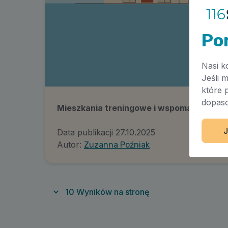
Po
Nasi k
Jeśli 
które 
dopaso
Mieszkania treningowe i wspomagane
J
Data publikacji
27.10.2025
Autor:
Zuzanna Poźniak
10
Wyników na stronę