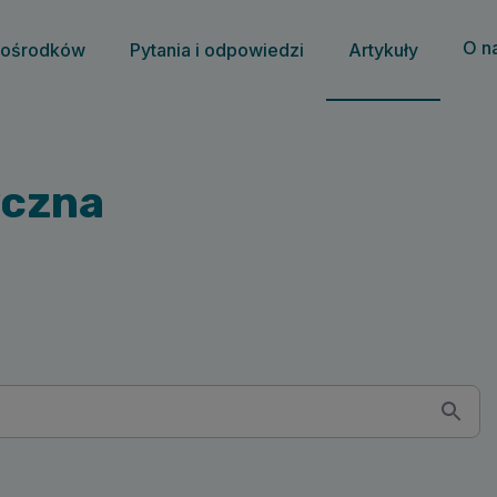
O n
 ośrodków
Pytania i odpowiedzi
Artykuły
yczna