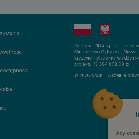
zystania
Platforma 116sos.pl jest finan
rywatności
Ministerstwo Cyfryzacji. Nazwa
kryzysie – platforma wiedzy i k
projektu: 18 884 808,00 zł.
 dostępności
©
2026
NASK – Wszelkie praw
rskie
isu
Aby dosta