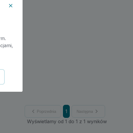
ym.
cjami,
1
Poprzednia
Następna
Wyświetlamy od 1 do 1 z 1 wyników