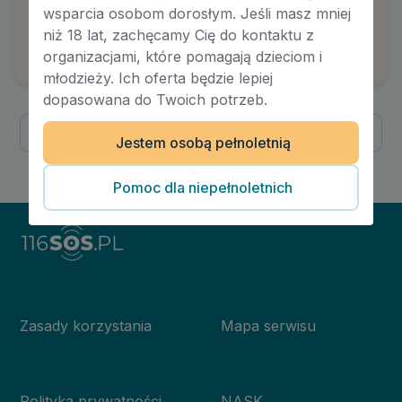
Depresja w starszym wieku. Co powinno
wsparcia osobom dorosłym. Jeśli masz mniej
zwrócić naszą uwagę?
niż 18 lat, zachęcamy Cię do kontaktu z
Autor:
Karolina Jurga
organizacjami, które pomagają dzieciom i
młodzieży. Ich oferta będzie lepiej
dopasowana do Twoich potrzeb.
Poprzednia
Następna
Jestem osobą pełnoletnią
1
/
1
Pomoc dla niepełnoletnich
Zasady korzystania
Mapa serwisu
Polityka prywatności
NASK