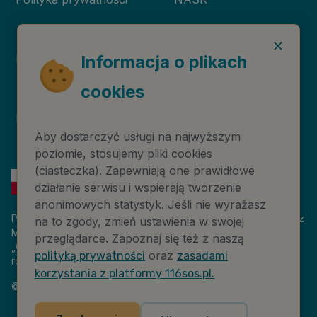
Deklaracja dostępności
Niebieska Linia
Informacja o plikach
cookies
Instytut Psychologii
Prawa autorskie
Zdrowia PTP
Aby dostarczyć usługi na najwyższym
poziomie, stosujemy pliki cookies
(ciasteczka). Zapewniają one prawidłowe
działanie serwisu i wspierają tworzenie
anonimowych statystyk. Jeśli nie wyrażasz
Platforma 116sos.pl jest finansowana z budżetu państwa, przez
na to zgody, zmień ustawienia w swojej
Ministerstwo Cyfryzacji. Nazwa zadania publicznego:
przeglądarce. Zapoznaj się też z naszą
„Człowiek w kryzysie – platforma wiedzy i komunikacji –
oraz
polityką prywatności
zasadami
rozwój wsparcia”. Wartość projektu: 18 884 808,00 zł.
korzystania z platformy 116sos.pl.
©
2026
NASK – Wszelkie prawa zastrzeżone