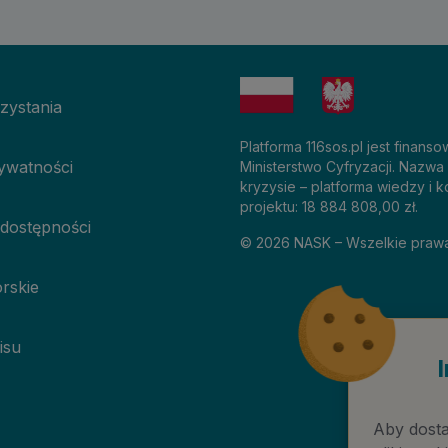
zystania
Platforma 116sos.pl jest finan
rywatności
Ministerstwo Cyfryzacji. Nazwa
kryzysie – platforma wiedzy i k
projektu: 18 884 808,00 zł.
 dostępności
©
2026
NASK – Wszelkie praw
rskie
isu
Aby dosta