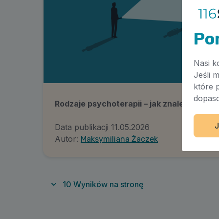
Po
Nasi k
Jeśli 
które 
dopaso
Rodzaje psychoterapii – jak znaleźć najlep
J
Data publikacji
11.05.2026
Autor:
Maksymiliana Żaczek
10
Wyników na stronę