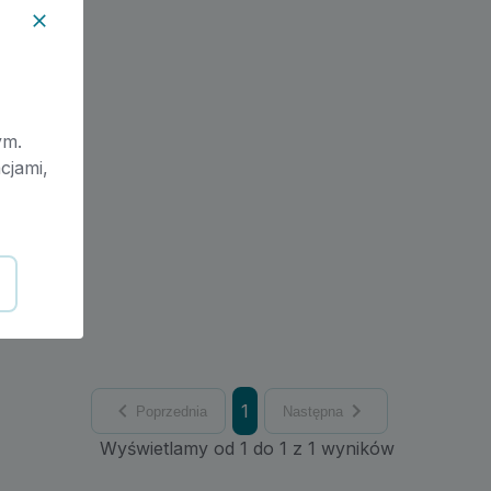
ym.
cjami,
1
Poprzednia
Następna
Wyświetlamy od 1 do 1 z 1 wyników