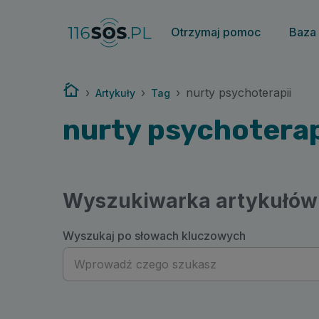
116sos.pl | nurty psychoterapii
Otrzymaj pomoc
Baza
Strona główna
›
›
›
nurty psychoterapii
Artykuły
Tag
nurty psychoterap
Wyszukiwarka artykułów
Wyszukaj po słowach kluczowych