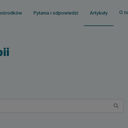
O n
 ośrodków
Pytania i odpowiedzi
Artykuły
ii