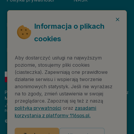
Deklaracja dostępności
Niebieska Linia
Informacja o plikach
cookies
Instytut Psychologii
Prawa autorskie
Zdrowia PTP
Aby dostarczyć usługi na najwyższym
poziomie, stosujemy pliki cookies
(ciasteczka). Zapewniają one prawidłowe
działanie serwisu i wspierają tworzenie
anonimowych statystyk. Jeśli nie wyrażasz
Platforma 116sos.pl jest finansowana z budżetu państwa, przez
na to zgody, zmień ustawienia w swojej
Ministerstwo Cyfryzacji. Nazwa zadania publicznego:
przeglądarce. Zapoznaj się też z naszą
„Człowiek w kryzysie – platforma wiedzy i komunikacji –
oraz
polityką prywatności
zasadami
rozwój wsparcia”. Wartość projektu: 18 884 808,00 zł.
korzystania z platformy 116sos.pl.
©
2026
NASK – Wszelkie prawa zastrzeżone