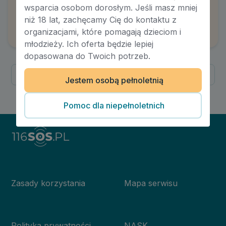
Obowiązek alimentacyjny dziecka na rzecz
wsparcia osobom dorosłym. Jeśli masz mniej
rodzica
niż 18 lat, zachęcamy Cię do kontaktu z
Autor:
Malwina Bobrzyk
organizacjami, które pomagają dzieciom i
młodzieży. Ich oferta będzie lepiej
dopasowana do Twoich potrzeb.
Poprzednia
Następna
Jestem osobą pełnoletnią
1
/
1
Pomoc dla niepełnoletnich
Zasady korzystania
Mapa serwisu
Polityka prywatności
NASK