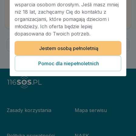
Budowanie pozytywnego dialogu
wsparcia osobom dorosłym. Jeśli masz mniej
wewnętrznego
niż 18 lat, zachęcamy Cię do kontaktu z
Autor:
Maria Engler
organizacjami, które pomagają dzieciom i
młodzieży. Ich oferta będzie lepiej
dopasowana do Twoich potrzeb.
Poprzednia
Następna
Jestem osobą pełnoletnią
1
/
1
Pomoc dla niepełnoletnich
Zasady korzystania
Mapa serwisu
Polityka prywatności
NASK