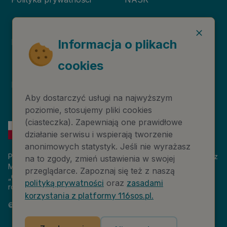
Deklaracja dostępności
Niebieska Linia
Informacja o plikach
cookies
Instytut Psychologii
Prawa autorskie
Zdrowia PTP
Aby dostarczyć usługi na najwyższym
poziomie, stosujemy pliki cookies
(ciasteczka). Zapewniają one prawidłowe
działanie serwisu i wspierają tworzenie
anonimowych statystyk. Jeśli nie wyrażasz
Platforma 116sos.pl jest finansowana z budżetu państwa, przez
na to zgody, zmień ustawienia w swojej
Ministerstwo Cyfryzacji. Nazwa zadania publicznego:
przeglądarce. Zapoznaj się też z naszą
„Człowiek w kryzysie – platforma wiedzy i komunikacji –
oraz
polityką prywatności
zasadami
rozwój wsparcia”. Wartość projektu: 18 884 808,00 zł.
korzystania z platformy 116sos.pl.
©
2026
NASK – Wszelkie prawa zastrzeżone