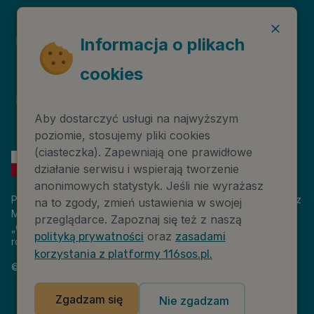
Deklaracja dostępności
Niebieska Linia
Informacja o plikach
cookies
Instytut Psychologii
Prawa autorskie
Zdrowia PTP
Aby dostarczyć usługi na najwyższym
poziomie, stosujemy pliki cookies
(ciasteczka). Zapewniają one prawidłowe
działanie serwisu i wspierają tworzenie
anonimowych statystyk. Jeśli nie wyrażasz
Platforma 116sos.pl jest finansowana z budżetu państwa, przez
na to zgody, zmień ustawienia w swojej
Ministerstwo Cyfryzacji. Nazwa zadania publicznego:
przeglądarce. Zapoznaj się też z naszą
„Człowiek w kryzysie – platforma wiedzy i komunikacji –
oraz
polityką prywatności
zasadami
rozwój wsparcia”. Wartość projektu: 18 884 808,00 zł.
korzystania z platformy 116sos.pl.
©
2026
NASK – Wszelkie prawa zastrzeżone
Zgadzam się
Nie zgadzam