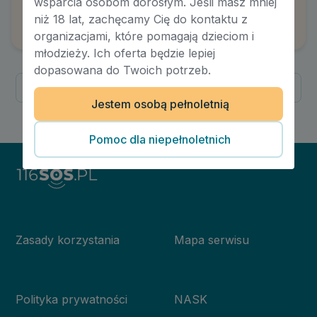
wsparcia osobom dorosłym. Jeśli masz mniej
Emocje co to takiego?
niż 18 lat, zachęcamy Cię do kontaktu z
Autor:
Karolina Czarnecka
organizacjami, które pomagają dzieciom i
młodzieży. Ich oferta będzie lepiej
dopasowana do Twoich potrzeb.
Poprzednia
Następna
Jestem osobą pełnoletnią
1
/
1
Pomoc dla niepełnoletnich
Zasady korzystania
Mapa serwisu
Polityka prywatności
NASK