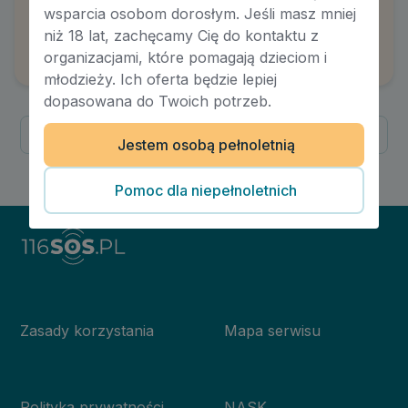
Prawa i obowiązki małżeńskie – wybrane
wsparcia osobom dorosłym. Jeśli masz mniej
zagadnienia
niż 18 lat, zachęcamy Cię do kontaktu z
Autor:
Agnieszka Olszewska-Dąbrowska
organizacjami, które pomagają dzieciom i
młodzieży. Ich oferta będzie lepiej
dopasowana do Twoich potrzeb.
Poprzednia
Następna
Jestem osobą pełnoletnią
1
/
1
Pomoc dla niepełnoletnich
Zasady korzystania
Mapa serwisu
Polityka prywatności
NASK