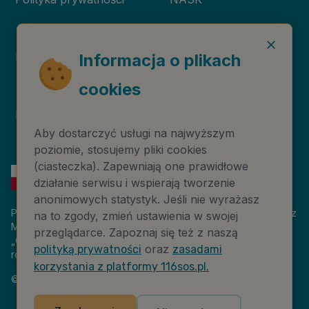
Deklaracja dostępności
Niebieska Linia
Informacja o plikach
cookies
Instytut Psychologii
Prawa autorskie
Zdrowia PTP
Aby dostarczyć usługi na najwyższym
poziomie, stosujemy pliki cookies
(ciasteczka). Zapewniają one prawidłowe
działanie serwisu i wspierają tworzenie
anonimowych statystyk. Jeśli nie wyrażasz
Platforma 116sos.pl jest finansowana z budżetu państwa, przez
na to zgody, zmień ustawienia w swojej
Ministerstwo Cyfryzacji. Nazwa zadania publicznego:
przeglądarce. Zapoznaj się też z naszą
„Człowiek w kryzysie – platforma wiedzy i komunikacji –
oraz
polityką prywatności
zasadami
rozwój wsparcia”. Wartość projektu: 18 884 808,00 zł.
korzystania z platformy 116sos.pl.
©
2026
NASK – Wszelkie prawa zastrzeżone