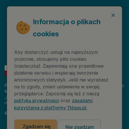
Informacja o plikach
Deklaracja dostępności
Niebieska Linia
cookies
Instytut Psychologii
Prawa autorskie
Zdrowia PTP
Aby dostarczyć usługi na najwyższym
poziomie, stosujemy pliki cookies
(ciasteczka). Zapewniają one prawidłowe
działanie serwisu i wspierają tworzenie
anonimowych statystyk. Jeśli nie wyrażasz
Platforma 116sos.pl jest finansowana z budżetu państwa, przez
na to zgody, zmień ustawienia w swojej
Ministerstwo Cyfryzacji. Nazwa zadania publicznego:
przeglądarce. Zapoznaj się też z naszą
„Człowiek w kryzysie – platforma wiedzy i komunikacji –
oraz
polityką prywatności
zasadami
rozwój wsparcia”. Wartość projektu: 18 884 808,00 zł.
korzystania z platformy 116sos.pl.
©
2026
NASK – Wszelkie prawa zastrzeżone
Zgadzam się
Nie zgadzam