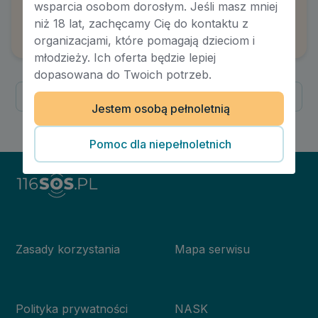
wsparcia osobom dorosłym. Jeśli masz mniej
LGBT+
niż 18 lat, zachęcamy Cię do kontaktu z
Autor:
Sulimir Szumielewicz
organizacjami, które pomagają dzieciom i
młodzieży. Ich oferta będzie lepiej
dopasowana do Twoich potrzeb.
Poprzednia
Następna
Jestem osobą pełnoletnią
1
/
1
Pomoc dla niepełnoletnich
Zasady korzystania
Mapa serwisu
Polityka prywatności
NASK