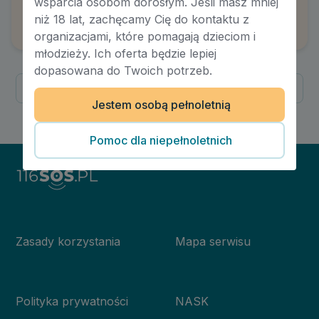
wsparcia osobom dorosłym. Jeśli masz mniej
Jak sobie radzić z nadmiarową złością?
niż 18 lat, zachęcamy Cię do kontaktu z
Autor:
Robert Kowalczyk
organizacjami, które pomagają dzieciom i
młodzieży. Ich oferta będzie lepiej
dopasowana do Twoich potrzeb.
Poprzednia
Następna
Jestem osobą pełnoletnią
1
/
1
Pomoc dla niepełnoletnich
Zasady korzystania
Mapa serwisu
Polityka prywatności
NASK