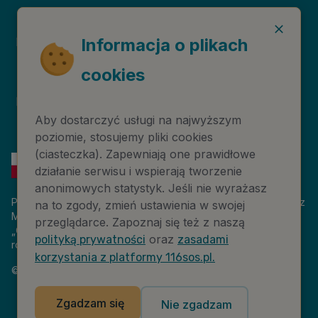
Deklaracja dostępności
Niebieska Linia
Informacja o plikach
cookies
Instytut Psychologii
Prawa autorskie
Zdrowia PTP
Aby dostarczyć usługi na najwyższym
poziomie, stosujemy pliki cookies
(ciasteczka). Zapewniają one prawidłowe
działanie serwisu i wspierają tworzenie
anonimowych statystyk. Jeśli nie wyrażasz
Platforma 116sos.pl jest finansowana z budżetu państwa, przez
na to zgody, zmień ustawienia w swojej
Ministerstwo Cyfryzacji. Nazwa zadania publicznego:
przeglądarce. Zapoznaj się też z naszą
„Człowiek w kryzysie – platforma wiedzy i komunikacji –
oraz
polityką prywatności
zasadami
rozwój wsparcia”. Wartość projektu: 18 884 808,00 zł.
korzystania z platformy 116sos.pl.
©
2026
NASK – Wszelkie prawa zastrzeżone
Zgadzam się
Nie zgadzam