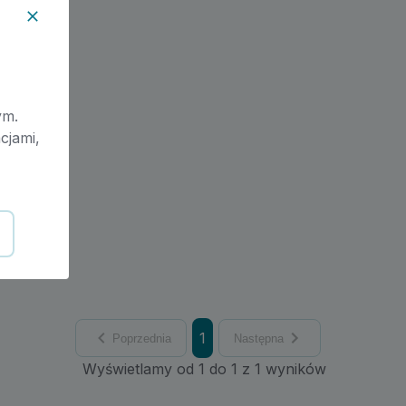
ym.
cjami,
1
Poprzednia
Następna
Wyświetlamy od 1 do 1 z 1 wyników