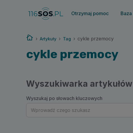
116sos.pl | cykle przemocy
Otrzymaj pomoc
Baza
Strona główna
›
›
›
cykle przemocy
Artykuły
Tag
cykle przemocy
Wyszukiwarka artykułów
Wyszukaj po słowach kluczowych