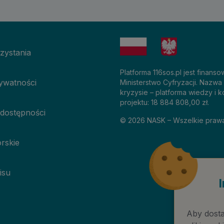
zystania
Platforma 116sos.pl jest finan
rywatności
Ministerstwo Cyfryzacji. Nazwa
kryzysie – platforma wiedzy i k
projektu: 18 884 808,00 zł.
 dostępności
©
2026
NASK – Wszelkie praw
rskie
isu
Aby dosta