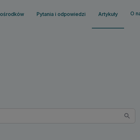
O n
 ośrodków
Pytania i odpowiedzi
Artykuły