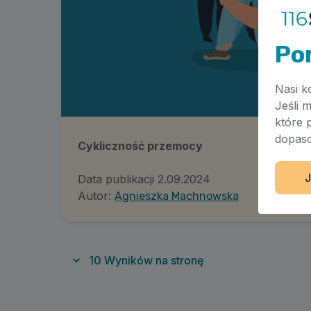
Po
Nasi k
Jeśli 
które 
dopaso
Cykliczność przemocy
J
Data publikacji
2.09.2024
Autor:
Agnieszka Machnowska
10
Wyników na stronę