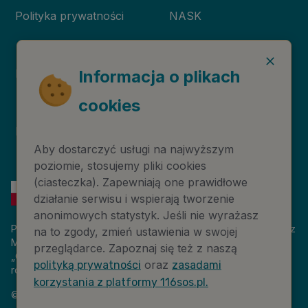
Polityka prywatności
NASK
Deklaracja dostępności
Niebieska Linia
Informacja o plikach
cookies
Instytut Psychologii
Prawa autorskie
Zdrowia PTP
Aby dostarczyć usługi na najwyższym
poziomie, stosujemy pliki cookies
(ciasteczka). Zapewniają one prawidłowe
działanie serwisu i wspierają tworzenie
anonimowych statystyk. Jeśli nie wyrażasz
Platforma 116sos.pl jest finansowana z budżetu państwa, przez
na to zgody, zmień ustawienia w swojej
Ministerstwo Cyfryzacji. Nazwa zadania publicznego:
przeglądarce. Zapoznaj się też z naszą
„Człowiek w kryzysie – platforma wiedzy i komunikacji –
oraz
polityką prywatności
zasadami
rozwój wsparcia”. Wartość projektu: 18 884 808,00 zł.
korzystania z platformy 116sos.pl.
©
2026
NASK – Wszelkie prawa zastrzeżone