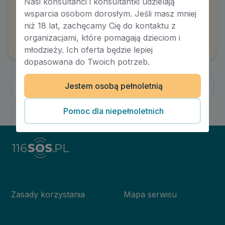
Nasi konsultanci i konsultantki udzielają
Nienawidzę
wsparcia osobom dorosłym. Jeśli masz mniej
siebie. Czy ciałopozytywność może mi
niż 18 lat, zachęcamy Cię do kontaktu z
pomóc?
organizacjami, które pomagają dzieciom i
Autor:
Natalia Skoczylas
młodzieży. Ich oferta będzie lepiej
dopasowana do Twoich potrzeb.
Jestem osobą pełnoletnią
Poprzednia
Następna
1
/
1
Pomoc dla niepełnoletnich
Zasady korzystania
Mapa serwisu