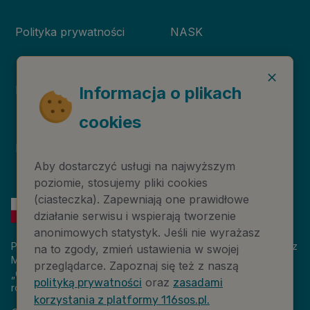
Polityka prywatności
NASK
Informacja o plikach
Deklaracja dostępności
Niebieska Linia
cookies
Instytut Psychologii
Prawa autorskie
Zdrowia PTP
Aby dostarczyć usługi na najwyższym
poziomie, stosujemy pliki cookies
(ciasteczka). Zapewniają one prawidłowe
działanie serwisu i wspierają tworzenie
anonimowych statystyk. Jeśli nie wyrażasz
Platforma 116sos.pl jest finansowana z budżetu państwa, przez
na to zgody, zmień ustawienia w swojej
Ministerstwo Cyfryzacji. Nazwa zadania publicznego:
przeglądarce. Zapoznaj się też z naszą
„Człowiek w kryzysie – platforma wiedzy i komunikacji –
oraz
polityką prywatności
zasadami
rozwój wsparcia”. Wartość projektu: 18 884 808,00 zł.
korzystania z platformy 116sos.pl.