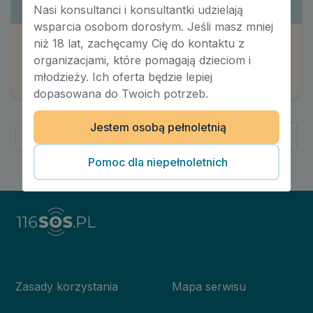
Nasi konsultanci i konsultantki udzielają
wsparcia osobom dorosłym. Jeśli masz mniej
niż 18 lat, zachęcamy Cię do kontaktu z
Atak paniki
organizacjami, które pomagają dzieciom i
Autor:
Maksymiliana Żaczek
młodzieży. Ich oferta będzie lepiej
dopasowana do Twoich potrzeb.
Jestem osobą pełnoletnią
Poprzednia
Następna
1
/
1
Pomoc dla niepełnoletnich
Zasady korzystania
Mapa serwisu